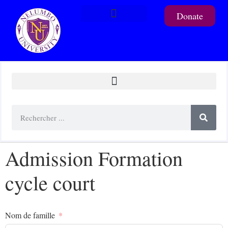
Donate
To support a student
Admission Formation
cycle court
Nom de famille