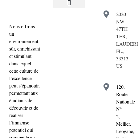
2020
Validation de la commande
Mon compte
NW
Nous offrons
47TH
un
TER,
environnement
LAUDERH
sûr, enrichissant
FL.,
et stimulant
33313
dans lequel
US
cette culture de
l’excellence
peut s’épanouir,
120,
permettant aux
Route
étudiants de
Nationale
découvrir et de
N°
réaliser
2,
l’immense
Mellier,
potentiel qui
Léogâne,
sommeille en