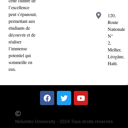
cette culture de
l’excellence
peut s’épanouir,
120,
permettant aux
Route
étudiants de
Nationale
découvrir et de
N°
réaliser
2,
l’immense
Mellier,
potentiel qui
Léogâne,
sommeille en
Haïti.
eux.
Nelumbo University - 2024 Tous droits réservés