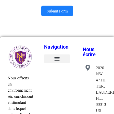
Submit Form
Navigation
Nous
écrire
2020
Validation de la commande
Mon compte
NW
Nous offrons
47TH
un
TER,
environnement
LAUDERH
sûr, enrichissant
FL.,
et stimulant
33313
dans lequel
US