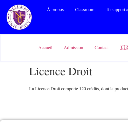
À propos
Classroom
To support a
Accueil
Admission
Contact
🇺
Licence Droit
La Licence Droit comporte 120 crédits, dont la producti