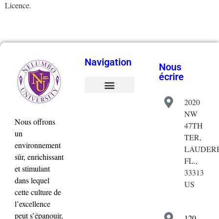
Licence.
Navigation
Nous
écrire
2020
Validation de la commande
Mon compte
NW
Nous offrons
47TH
un
TER,
environnement
LAUDERH
sûr, enrichissant
FL.,
et stimulant
33313
dans lequel
US
cette culture de
l’excellence
peut s’épanouir,
120,