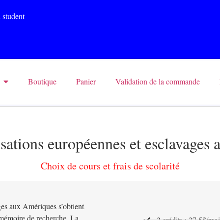
 student
Boutique
Panier
Validation de la commande
sations européennes et esclavages
Choix de cours et frais de scolarité
ges aux Amériques s’obtient
e mémoire de recherche. La
3 crédits : 37,5$/mo