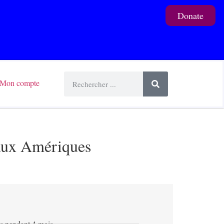
Donate
Mon compte
 aux Amériques
is pendant 4 mois