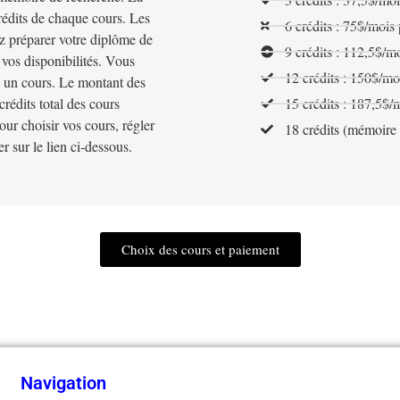
rédits de chaque cours. Les
6 crédits : 75$/mois
z préparer votre diplôme de
9 crédits : 112,5$/m
vos disponibilités. Vous
12 crédits : 150$/mo
s un cours. Le montant des
rédits total des cours
15 crédits : 187,5$/
our choisir vos cours, régler
18 crédits (mémoire
er sur le lien ci-dessous.
Choix des cours et paiement
Navigation