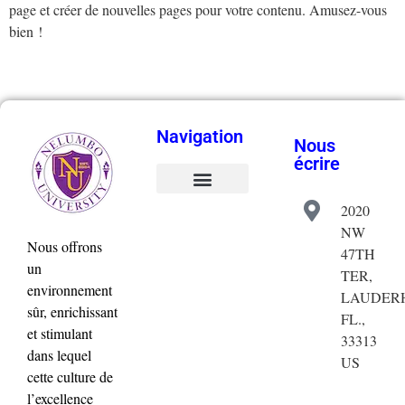
page et créer de nouvelles pages pour votre contenu. Amusez-vous
bien !
Navigation
Nous
écrire
2020
Validation de la commande
Mon compte
NW
Nous offrons
47TH
un
TER,
environnement
LAUDERH
sûr, enrichissant
FL.,
et stimulant
33313
dans lequel
US
cette culture de
l’excellence