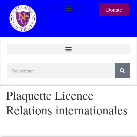
Donate
To support a student
Plaquette Licence
Relations internationales