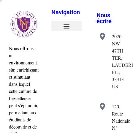
Navigation
Nous
écrire
2020
Validation de la commande
Mon compte
NW
Nous offrons
47TH
un
TER,
environnement
LAUDERH
sûr, enrichissant
FL.,
et stimulant
33313
dans lequel
US
cette culture de
l’excellence
peut s’épanouir,
120,
permettant aux
Route
étudiants de
Nationale
découvrir et de
N°