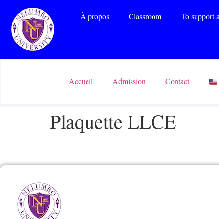
À propos
Classroom
To support a
Accueil
Admission
Contact
Plaquette LLCE