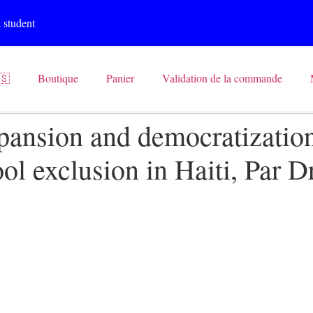
 student
🇸
Boutique
Panier
Validation de la commande
pansion and democratization
ool exclusion in Haiti, Par D