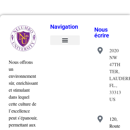
Navigation
Nous
écrire
2020
Validation de la commande
Mon compte
NW
Nous offrons
47TH
un
TER,
environnement
LAUDERH
sûr, enrichissant
FL.,
et stimulant
33313
dans lequel
US
cette culture de
l’excellence
peut s’épanouir,
120,
permettant aux
Route